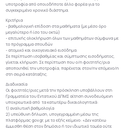
υποτροφία από οποιοδήποτε άλλο φορέα για το
συγκεκριμένο χρονικό διάστημα.
Κριτήρια
- βαθμολογική επίδοση στα μαθήματα (με μέσο όρο
μεγαλύτερο ή ίσο του οκτώ)
- επιτυχής ολοκλήρωση όλων των μαθημάτων σύμφωνα με
το πρόγραμμα σπουδών
- ατομικό και οικογενειακό εισόδημα.
Σε περίπτωση ισοβαθμίας και σύμπτωσης εισοδήματος,
γίνεται κλήρωση. Σε περίπτωση που ο/η φοιτητής/ρια
αποποιηθεί την υποτροφία, παρέχεται στον/ην επόμενο/η
στη σειρά κατάταξης.
Διαδικασία
Οι φοιτητές/ριες μετά την πρόσκληση υποβάλλουν στη
Γραμματεία του Εντατικού ΔΠΜΣ αίτηση συνοδευόμενη
υποχρεωτικά από τα κατωτέρω δικαιολογητικά:
1) αναλυτική βαθμολογία
2) υπεύθυνη δήλωση, υπογεγραμμένη μέσω της
πλατφόρμας gov.gr, με το εξής κείμενο: «Δεν κατέχω
έμμισθη θέση στον δημόσιο ή τον ιδιωτικό τομέα ούτε