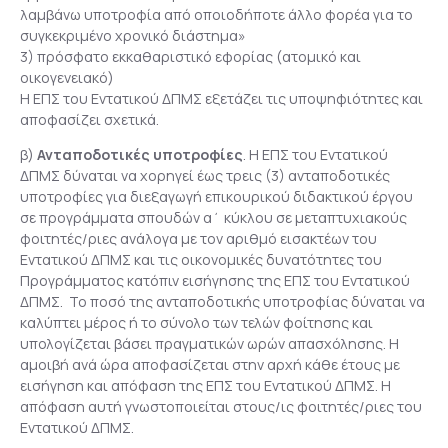
λαμβάνω υποτροφία από οποιοδήποτε άλλο φορέα για το
συγκεκριμένο χρονικό διάστημα»
3) πρόσφατο εκκαθαριστικό εφορίας (ατομικό και
οικογενειακό)
Η ΕΠΣ του Εντατικού ΔΠΜΣ εξετάζει τις υποψηφιότητες και
αποφασίζει σχετικά.
β)
Ανταποδοτικές υποτροφίες
. Η ΕΠΣ του Εντατικού
ΔΠΜΣ δύναται να χορηγεί έως τρεις (3) ανταποδοτικές
υποτροφίες για διεξαγωγή επικουρικού διδακτικού έργου
σε προγράμματα σπουδών α΄ κύκλου σε μεταπτυχιακούς
φοιτητές/ριες ανάλογα με τον αριθμό εισακτέων του
Εντατικού ΔΠΜΣ και τις οικονομικές δυνατότητες του
Προγράμματος κατόπιν εισήγησης της ΕΠΣ του Εντατικού
ΔΠΜΣ. Το ποσό της ανταποδοτικής υποτροφίας δύναται να
καλύπτει μέρος ή το σύνολο των τελών φοίτησης και
υπολογίζεται βάσει πραγματικών ωρών απασχόλησης. Η
αμοιβή ανά ώρα αποφασίζεται στην αρχή κάθε έτους με
εισήγηση και απόφαση της ΕΠΣ του Εντατικού ΔΠΜΣ. Η
απόφαση αυτή γνωστοποιείται στους/ις φοιτητές/ριες του
Εντατικού ΔΠΜΣ.