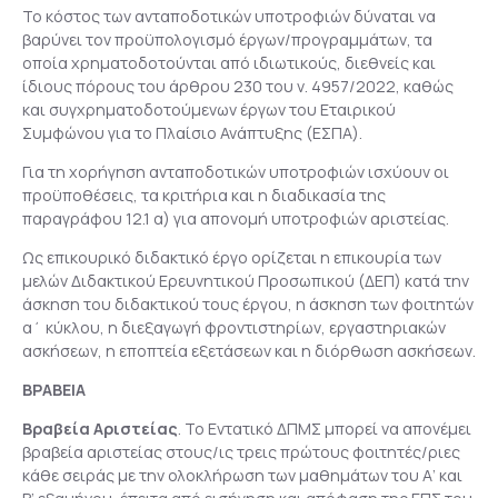
Το κόστος των ανταποδοτικών υποτροφιών δύναται να
βαρύνει τον προϋπολογισμό έργων/προγραμμάτων, τα
οποία χρηματοδοτούνται από ιδιωτικούς, διεθνείς και
ίδιους πόρους του άρθρου 230 του ν. 4957/2022, καθώς
και συγχρηματοδοτούμενων έργων του Εταιρικού
Συμφώνου για το Πλαίσιο Ανάπτυξης (ΕΣΠΑ).
Για τη χορήγηση ανταποδοτικών υποτροφιών ισχύουν οι
προϋποθέσεις, τα κριτήρια και η διαδικασία της
παραγράφου 12.1 α) για απονομή υποτροφιών αριστείας.
Ως επικουρικό διδακτικό έργο ορίζεται η επικουρία των
μελών Διδακτικού Ερευνητικού Προσωπικού (ΔΕΠ) κατά την
άσκηση του διδακτικού τους έργου, η άσκηση των φοιτητών
α΄ κύκλου, η διεξαγωγή φροντιστηρίων, εργαστηριακών
ασκήσεων, η εποπτεία εξετάσεων και η διόρθωση ασκήσεων.
ΒΡΑΒΕΙΑ
Βραβεία Αριστείας
. Το Εντατικό ΔΠΜΣ μπορεί να απονέμει
βραβεία αριστείας στους/ις τρεις πρώτους φοιτητές/ριες
κάθε σειράς με την ολοκλήρωση των μαθημάτων του Α’ και