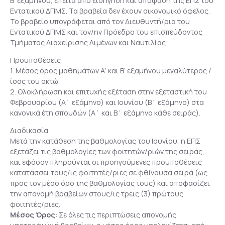
Β’ εξαμήνου, έπειτα από εισήγηση και απόφαση της ΕΠΣ του
Εντατικού ΔΠΜΣ. Τα βραβεία δεν έχουν οικονομικό όφελος.
Το βραβείο υπογράφεται από τον Διευθυντή/ρια του
Εντατικού ΔΠΜΣ και τον/ην Πρόεδρο του επισπεύδοντος
Τμήματος Διαχείρισης Λιμένων και Ναυτιλίας.
Προϋποθέσεις
1. Μέσος όρος μαθημάτων Α’ και Β’ εξαμήνου μεγαλύτερος /
ίσος του οκτώ.
2. Ολοκλήρωση και επιτυχής εξέταση στην εξεταστική του
Φεβρουαρίου (Α΄ εξάμηνο) και Ιουνίου (Β΄ εξάμηνο) στα
κανονικά έτη σπουδών (Α΄ και Β΄ εξάμηνο κάθε σειράς).
Διαδικασία
Μετά την κατάθεση της βαθμολογίας του Ιουνίου, η ΕΠΣ
εξετάζει τις βαθμολογίες των φοιτητών/ριών της σειράς,
και εφόσον πληρούνται οι προηγούμενες προϋποθέσεις
κατατάσσει τους/ις φοιτητές/ριες σε φθίνουσα σειρά (ως
προς τον μέσο όρο της βαθμολογίας τους) και αποφασίζει
την απονομή βραβείων στους/ις τρεις (3) πρώτους
φοιτητές/ριες.
Μέσος Όρος
: Σε όλες τις περιπτώσεις απονομής