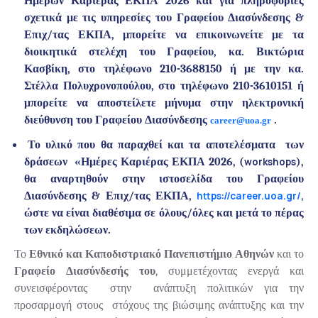
Ημερών Καριέρας
ΕΚΠΑ 2026
και για πληροφορίες
σχετικά με τις υπηρεσίες του Γραφείου Διασύνδεσης &
Επιχ/τας ΕΚΠΑ, μπορείτε να επικοινωνείτε με τα
διοικητικά στελέχη του Γραφείου,
κα. Βικτώρια
Κασβίκη
, στο τηλέφωνο
210-3688150
ή με την
κα.
Στέλλα Πολυχρονοπούλου
, στο τηλέφωνο
210-3610151
ή
μπορείτε να αποστείλετε μήνυμα στην ηλεκτρονική
διεύθυνση του Γραφείου Διασύνδεσης
.
career@uoa.gr
Το υλικό που θα παραχθεί και τα αποτελέσματα των
δράσεων «
Ημέρες Καριέρας ΕΚΠΑ 2026
, (
workshops
),
θα αναρτηθούν στην ιστοσελίδα του
Γραφείου
Διασύνδεσης & Επιχ/τας ΕΚΠΑ
,
https://career.uoa.gr/
,
ώστε να είναι διαθέσιμα σε όλους/όλες και μετά το πέρας
των εκδηλώσεων.
Το
Εθνικό και Καποδιστριακό Πανεπιστήμιο Αθηνών
και το
Γραφείο Διασύνδεσής του
, συμμετέχοντας ενεργά και
συνεισφέροντας
στην ανάπτυξη πολιτικών για την
προσαρμογή στους στόχους της βιώσιμης ανάπτυξης και την